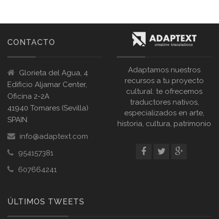
CONTACTO
Adaptamos nuestros
Glorieta del Agua, 4
recursos a tu proyecto
Edificio Aljamar Center,
cultural: te ofrecemos
Oficina 2-2A
traductores nativos,
41940 Tomares (Sevilla)
especializados en arte,
SPAIN
historia, cultura, patrimonio
info@adaptext.com
954157381
607664241
ÚLTIMOS TWEETS