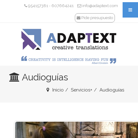
954157381
607664241
info@adaptext.com
-
Pide presupuesto
Audioguías
Inicio
Servicios+
Audioguías