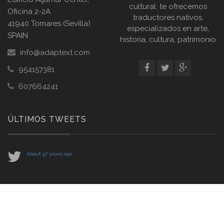
cultural: te ofrecemos
Oficina 2-2A
traductores nativos,
41940 Tomares (Sevilla)
especializados en arte,
SPAIN
historia, cultura, patrimonio
info@adaptext.com
954157381
607664241
ÚLTIMOS TWEETS
About 57 years ago
Copyright © 2016 Adaptext. Todos los derechos reservados. Diseñado por
Adecue Software
.