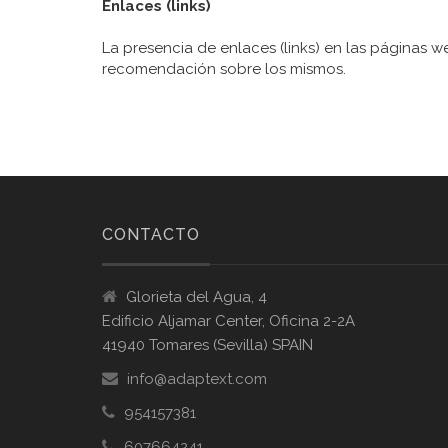
Enlaces (links)
La presencia de enlaces (links) en las páginas 
recomendación sobre los mismos.
CONTACTO
Glorieta del Agua, 4
Edificio Aljamar Center, Oficina 2-2A
41940 Tomares (Sevilla) SPAIN
info@adaptext.com
954157381
607664241