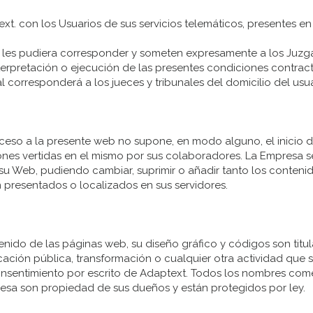
xt. con los Usuarios de sus servicios telemáticos, presentes e
 les pudiera corresponder y someten expresamente a los Juzgad
terpretación o ejecución de las presentes condiciones contract
 corresponderá a los jueces y tribunales del domicilio del usua
cceso a la presente web no supone, en modo alguno, el inicio 
iniones vertidas en el mismo por sus colaboradores. La Empresa s
u Web, pudiendo cambiar, suprimir o añadir tanto los contenido
presentados o localizados en sus servidores.
nido de las páginas web, su diseño gráfico y códigos son titul
cación pública, transformación o cualquier otra actividad que 
onsentimiento por escrito de Adaptext. Todos los nombres comer
esa son propiedad de sus dueños y están protegidos por ley.