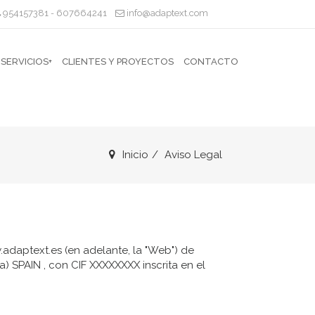
954157381
607664241
info@adaptext.com
-
SERVICIOS+
CLIENTES Y PROYECTOS
CONTACTO
Inicio
Aviso Legal
w.adaptext.es (en adelante, la "Web") de
a) SPAIN , con CIF XXXXXXXX inscrita en el