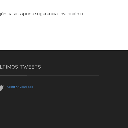
ngún caso supone sugerencia, invitación o
LTIMOS TWEETS
About 57 years ago